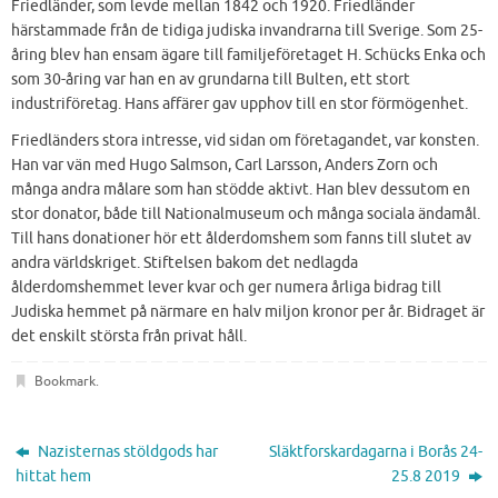
Friedländer, som levde mellan 1842 och 1920. Friedländer
härstammade från de tidiga judiska invandrarna till Sverige. Som 25-
åring blev han ensam ägare till familjeföretaget H. Schücks Enka och
som 30-åring var han en av grundarna till Bulten, ett stort
industriföretag. Hans affärer gav upphov till en stor förmögenhet.
Friedländers stora intresse, vid sidan om företagandet, var konsten.
Han var vän med Hugo Salmson, Carl Larsson, Anders Zorn och
många andra målare som han stödde aktivt. Han blev dessutom en
stor donator, både till Nationalmuseum och många sociala ändamål.
Till hans donationer hör ett ålderdomshem som fanns till slutet av
andra världskriget. Stiftelsen bakom det nedlagda
ålderdomshemmet lever kvar och ger numera årliga bidrag till
Judiska hemmet på närmare en halv miljon kronor per år. Bidraget är
det enskilt största från privat håll.
Bookmark
.
Nazisternas stöldgods har
Släktforskardagarna i Borås 24-
hittat hem
25.8 2019