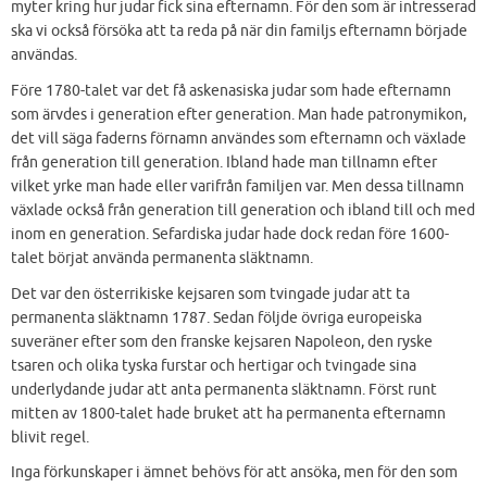
myter kring hur judar fick sina efternamn. För den som är intresserad
ska vi också försöka att ta reda på när din familjs efternamn började
användas.
Före 1780-talet var det få askenasiska judar som hade efternamn
som ärvdes i generation efter generation. Man hade patronymikon,
det vill säga faderns förnamn användes som efternamn och växlade
från generation till generation. Ibland hade man tillnamn efter
vilket yrke man hade eller varifrån familjen var. Men dessa tillnamn
växlade också från generation till generation och ibland till och med
inom en generation. Sefardiska judar hade dock redan före 1600-
talet börjat använda permanenta släktnamn.
Det var den österrikiske kejsaren som tvingade judar att ta
permanenta släktnamn 1787. Sedan följde övriga europeiska
suveräner efter som den franske kejsaren Napoleon, den ryske
tsaren och olika tyska furstar och hertigar och tvingade sina
underlydande judar att anta permanenta släktnamn. Först runt
mitten av 1800-talet hade bruket att ha permanenta efternamn
blivit regel.
Inga förkunskaper i ämnet behövs för att ansöka, men för den som