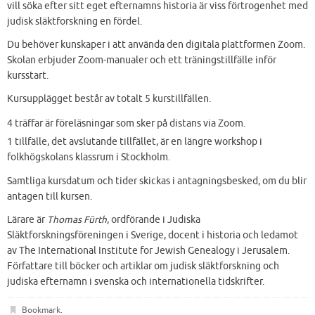
vill söka efter sitt eget efternamns historia är viss förtrogenhet med
judisk släktforskning en fördel.
Du behöver kunskaper i att använda den digitala plattformen Zoom.
Skolan erbjuder Zoom-manualer och ett träningstillfälle inför
kursstart.
Kursupplägget består av totalt 5 kurstillfällen.
4 träffar är föreläsningar som sker på distans via Zoom.
1 tillfälle, det avslutande tillfället, är en längre workshop i
folkhögskolans klassrum i Stockholm.
Samtliga kursdatum och tider skickas i antagningsbesked, om du blir
antagen till kursen.
Lärare är
Thomas Fürth
, ordförande i Judiska
Släktforskningsföreningen i Sverige, docent i historia och ledamot
av The International Institute for Jewish Genealogy i Jerusalem.
Författare till böcker och artiklar om judisk släktforskning och
judiska efternamn i svenska och internationella tidskrifter.
Bookmark
.