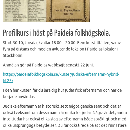
Profilkurs i höst på Paideia folkhögskola.
Start 30.10, torsdagkvallar 18.00 – 20.00. Fem kurstillfällen, varav
fyra på distans och med en avlutande lektion i Paideias lokaler i
Stockholm.
Anmälan gör på Paideias webbsajt senastt 22 juni.
https://paideiafolkhogskola.se/kurser/judiska-efternamn-hybrid-
ht25/
I den här kursen får du lära dig hur judar fick efternamn och när de
började användas.
Judiska efternamn är historiskt sett något ganska sent och det är
också tveksamt om dessa namn är unika för judar. Några är det, andra
inte. Judar har också olika slag av efternamn både språkligt och med
olika ursprungliga betydelser. Du får också reda på att det finns flera