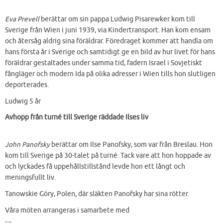
Eva Prevell
berättar om sin pappa Ludwig Pisarewker kom till
Sverige från Wien i juni 1939, via Kindertransport. Han kom ensam
och återsåg aldrig sina föräldrar. Föredraget kommer att handla om
hans första år i Sverige och samtidigt ge en bild av hur livet för hans
föräldrar gestaltades under samma tid, fadern Israel i Sovjetiskt
fångläger och modern Ida på olika adresser i Wien tills hon slutligen
deporterades.
Ludwig 5 år
Avhopp från turné till Sverige räddade Ilses liv
John Panofsky
berättar om Ilse Panofsky, som var från Breslau. Hon
kom till Sverige på 30-talet på turné. Tack vare att hon hoppade av
och lyckades få uppehållstillstånd levde hon ett långt och
meningsfullt liv.
Tanowskie Góry, Polen, där släkten Panofsky har sina rötter.
Våra möten arrangeras i samarbete med