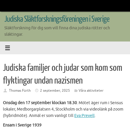
Skip
to
content
Judiska Släktforskningsföreningen i Sverige
Släktforskning för dig som vill finna dina judiska rötter och
släktingar.
Judiska familjer och judar som kom som
flyktingar undan nazismen
Thomas Fürth
2 september, 2025
Våra aktiviteter
Onsdag den 17 september klockan 18.30
. Mötet äger rum i Sensus
lokaler, Medborgarplatsen 4, Stockholm och via videolänk på zoom
(hybridmöte). Anmäl er som vanligt till
Eva Prevell
.
Ensam i Sverige 1939