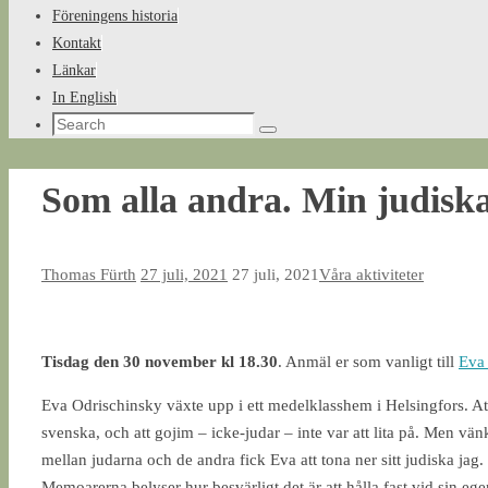
Föreningens historia
Kontakt
Länkar
In English
Search
Search
for:
Som alla andra. Min judiska
Thomas Fürth
27 juli, 2021
27 juli, 2021
Våra aktiviteter
Tisdag den 30 november kl 18.30
. Anmäl er som vanligt till
Eva 
Eva Odrischinsky växte upp i ett medelklasshem i Helsingfors. At
svenska, och att gojim – icke-judar – inte var att lita på. Men v
mellan judarna och de andra fick Eva att tona ner sitt judiska jag
Memoarerna belyser hur besvärligt det är att hålla fast vid sin eg