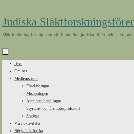
Skip
Judiska Släktforskningsföre
to
content
Släktforskning för dig som vill finna dina judiska rötter och släktingar.
Skip
Hem
to
Om oss
content
Medlemssidor
Föreläsningar
Mishpologen
Årsmötes handlingar
Styrelse- och årsmötesprotokoll
Stadgar
Våra aktiviteter
Börja släktforska