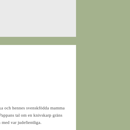
finska och hennes svenskfödda mamma
. Pappans tal om en knivskarp gräns
h med var judefientliga.