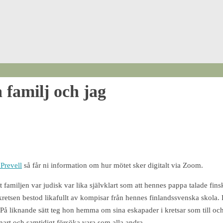
 familj och jag
Prevell
så får ni information om hur mötet sker digitalt via Zoom.
t familjen var judisk var lika självklart som att hennes pappa talade 
änkretsen bestod likafullt av kompisar från hennes finlandssvenska skola
. På liknande sätt teg hon hemma om sina eskapader i kretsar som till oc
enart och samtidigt försöka vara som alla andra