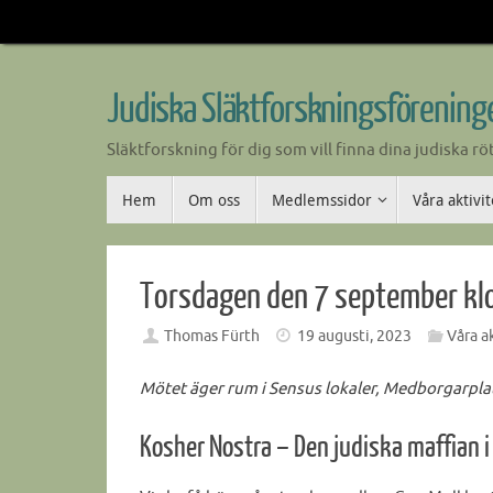
Skip
to
content
Judiska Släktforskningsföreninge
Släktforskning för dig som vill finna dina judiska rö
Skip
Hem
Om oss
Medlemssidor
Våra aktivi
to
content
Torsdagen den 7 september kl
Thomas Fürth
19 augusti, 2023
Våra a
Mötet äger rum i Sensus lokaler, Medborgarplat
Kosher Nostra – Den judiska maffian 