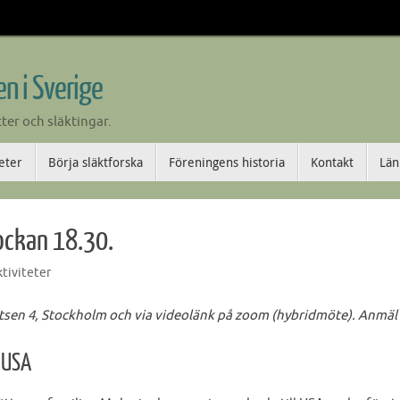
n i Sverige
tter och släktingar.
teter
Börja släktforska
Föreningens historia
Kontakt
Län
ockan 18.30.
ktiviteter
sen 4, Stockholm och via videolänk på zoom (hybridmöte). Anmäl e
i USA