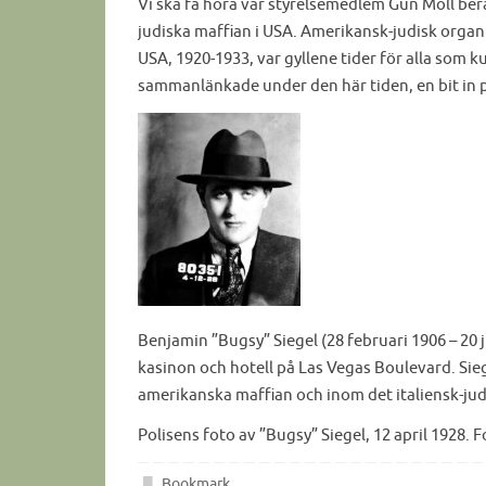
Vi ska få höra vår styrelsemedlem Gun Moll ber
judiska maffian i USA. Amerikansk-judisk organ
USA, 1920-1933, var gyllene tider för alla som k
sammanlänkade under den här tiden, en bit in 
Benjamin ”Bugsy” Siegel (28 februari 1906 – 20
kasinon och hotell på Las Vegas Boulevard. Sieg
amerikanska maffian och inom det italiensk-jud
Polisens foto av ”Bugsy” Siegel, 12 april 1928.
Bookmark
.