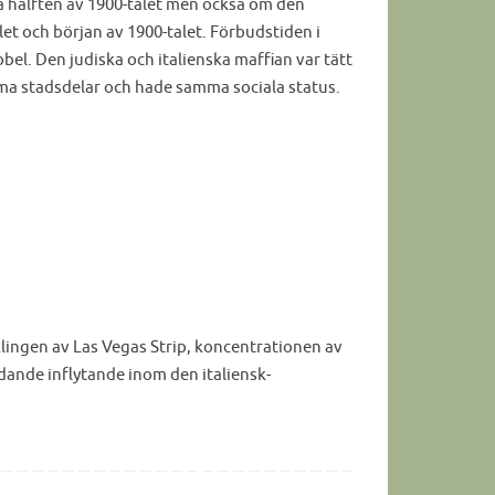
a hälften av 1900-talet men också om den
et och början av 1900-talet. Förbudstiden i
bbel. Den judiska och italienska maffian var tätt
ma stadsdelar och hade samma sociala status.
klingen av Las Vegas Strip, koncentrationen av
ydande inflytande inom den italiensk-