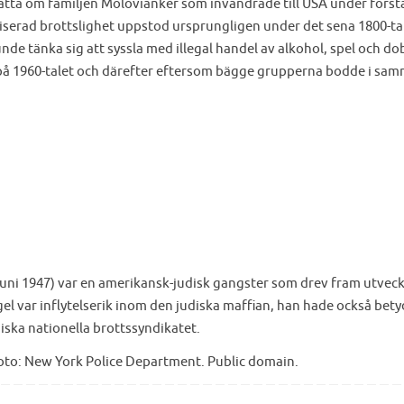
ätta om familjen Molovianker som invandrade till USA under först
iserad brottslighet uppstod ursprungligen under det sena 1800-tal
unde tänka sig att syssla med illegal handel av alkohol, spel och do
på 1960-talet och därefter eftersom bägge grupperna bodde i sam
 juni 1947) var en amerikansk-judisk gangster som drev fram utvec
el var inflytelserik inom den judiska maffian, han hade också bet
iska nationella brottssyndikatet.
 Foto: New York Police Department. Public domain.