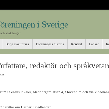
föreningen i Sverige
och släktingar.
Börja släktforska
Föreningens historia
Kontakt
Länkar
In
örfattare, redaktör och språkvetar
eter
rum i Sensus lokaler, Medborgarplatsen 4, Stockholm och via videolän
rd
berättar om Herbert Friedländer.