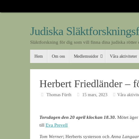
Skip
to
content
Judiska Släktforsknings
Släktforskning för dig som vill finna dina judiska rötter 
Skip
Hem
Om oss
Medlemssidor
Våra aktiviteter
to
content
Herbert Friedländer – f
Thomas Fürth
15 mars, 2023
Våra aktivit
Torsdagen den 20 april klockan 18.30.
Mötet äger 
till
Eva Prevell
Tom Werner
; Herberts systerson och
Anna Langaa