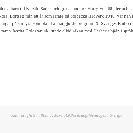
dsta barn till Kerstin Sachs och grosshandlare Harry Friedländer och s
a. Bortsett från ett år som lärare på Solbacka läroverk 1940, var han he
ängar på sin lyra som bland annat gjorde program för Sveriges Radio o
ttaren Jascha Golowanjuk kunde alltid räkna med Herberts hjälp i språk
Alla rättigheter tillhör Judiska Släktforskningsföreningen i Sverige