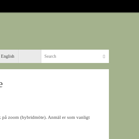
Search for:
Search
 English
e
k på zoom (hybridmöte). Anmäl er som vanligt