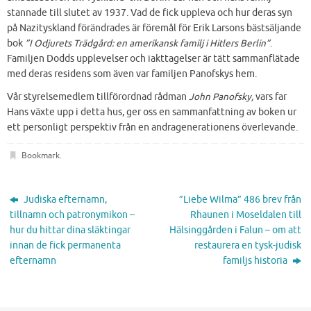
stannade till slutet av 1937. Vad de fick uppleva och hur deras syn
på Nazityskland förändrades är föremål för Erik Larsons bästsäljande
bok
”I Odjurets Trädgård: en amerikansk familj i Hitlers Berlin”
.
Familjen Dodds upplevelser och iakttagelser är tätt sammanflätade
med deras residens som även var familjen Panofskys hem.
Vår styrelsemedlem tillförordnad rådman
John Panofsky,
vars far
Hans växte upp i detta hus, ger oss en sammanfattning av boken ur
ett personligt perspektiv från en andragenerationens överlevande.
Bookmark
.
Judiska efternamn,
”Liebe Wilma” 486 brev från
tillnamn och patronymikon –
Rhaunen i Moseldalen till
hur du hittar dina släktingar
Hälsinggården i Falun – om att
innan de fick permanenta
restaurera en tysk-judisk
efternamn
familjs historia