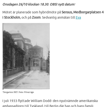
Onsdagen 26/10 klockan 18.30
.
OBS! nytt datum
!
Mötet är planerade som hybridmöte på
Sensus, Medborgarplatsen 4
i Stockholm
, och på
Zoom
. Sedvanlig anmälan till
Eva
I juli 1933 flyttade William Dodd- den nyutnämnde amerikanska
ambassadören till Tyskland- till Berlin där han och hans familj